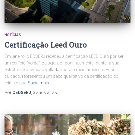
NOTÍCIAS
Certificação Leed Ouro
Em janeiro, o EDSERJ recebeu a certificação LEED Ouro por ser
um edifício “verde”, ou seja, por continuamente manter a sua
estrutura e operação voltadas para o meio ambiente. Esse
cuidado, representou um salto qualitativo da certificação do
edifício que
Saiba mais
Por
CEDSERJ
,
3 anos
atrás