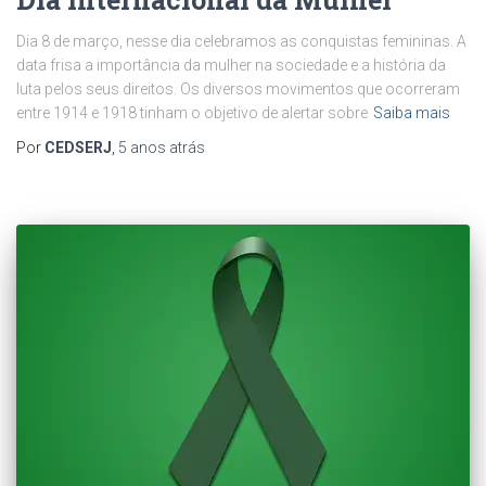
Dia 8 de março, nesse dia celebramos as conquistas femininas. A
data frisa a importância da mulher na sociedade e a história da
luta pelos seus direitos. Os diversos movimentos que ocorreram
entre 1914 e 1918 tinham o objetivo de alertar sobre
Saiba mais
Por
CEDSERJ
,
5 anos
atrás